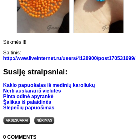
Sėkmės !!!
Šaltinis:
http://www.liveinternet.ru/users/4128900/post170531699/
Susiję straipsniai:
Kaklo papuošalas iš medinių karoliukų
Nerti auskarai iš vielutės
Pinta odinė apyrankė
Šalikas iš palaidinės
Šlepečių papuošimas
AKSESUARAI
NĖRIMAS
0
COMMENTS