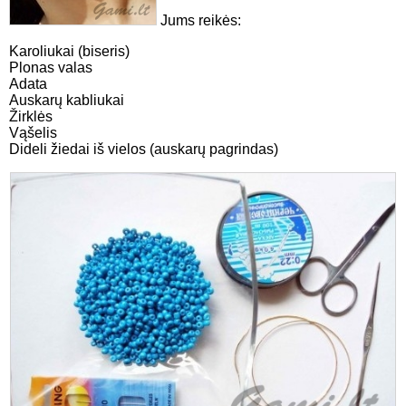
Jums reikės:
Karoliukai (biseris)
Plonas valas
Adata
Auskarų kabliukai
Žirklės
Vąšelis
Dideli žiedai iš vielos (auskarų pagrindas)