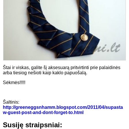
Štai ir viskas, galite šį aksesuarą pritvirtinti prie palaidinės
arba tiesiog nešioti kaip kaklo papuošalą.
Sėkmės!!!!!
Šaltinis:
http://greeneggsnhamm.blogspot.com/2011/04/supasta
w-guest-post-and-dont-forget-to.html
Susiję straipsniai: