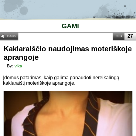
GAMI
27
BACK
FEB
Kaklaraiščio naudojimas moteriškoje
aprangoje
By:
vika
Įdomus patarimas, kaip galima panaudoti nereikalingą
kaklaraištį moteriškoje aprangoje.