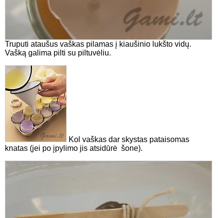
Truputi ataušus vaškas pilamas į kiaušinio lukšto vidų.
Vašką galima pilti su piltuvėliu.
Kol vaškas dar skystas pataisomas
knatas (jei po įpylimo jis atsidūrė šone).