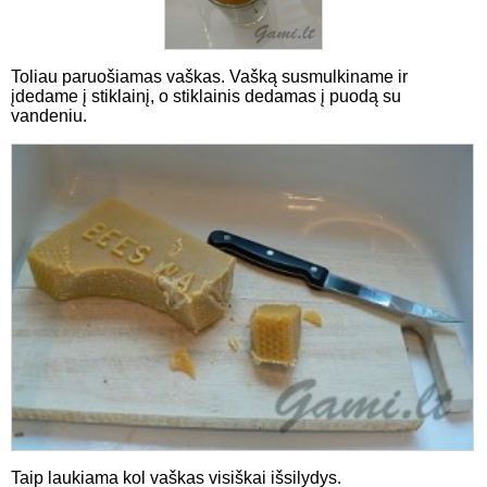
Toliau paruošiamas vaškas. Vašką susmulkiname ir
įdedame į stiklainį, o stiklainis dedamas į puodą su
vandeniu.
Taip laukiama kol vaškas visiškai išsilydys.