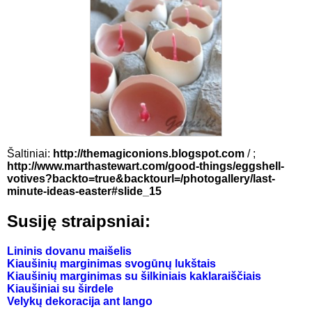
Šaltiniai:
http://themagiconions.blogspot.com
/
;
http://www.marthastewart.com/good-things/eggshell-
votives?backto=true&backtourl=/photogallery/last-
minute-ideas-easter#slide_15
Susiję straipsniai:
Lininis dovanu maišelis
Kiaušinių marginimas svogūnų lukštais
Kiaušinių marginimas su šilkiniais kaklaraiščiais
Kiaušiniai su širdele
Velykų dekoracija ant lango