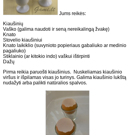
Jums reikės:
Kiaušinių
Vaško (galima naudoti ir seną nereikalingą žvakę)
Knato
Stovelio kiaušiniui
Knato laikiklio (suvynioto popieriaus gabaliuko ar medinio
pagaliuko)
Stiklainio (ar kitokio indo) vaškui ištirpinti
Dažų
Pirma reikia paruošti kiaušinius. Nuskeliamas kiaušinio
viršus ir išpilamas visas jo turinys. Galima kiaušinio lukštą
nudažyti arba palikti natūralios spalvos.