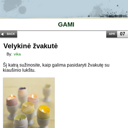
GAMI
07
BACK
APR
Velykinė žvakutė
By:
vika
Šį katrą sužinosite, kaip galima pasidaryti žvakutę su
kiaušinio lukštu.