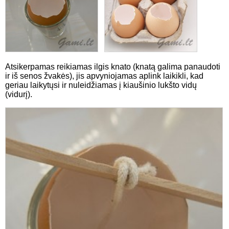
Atsikerpamas reikiamas ilgis knato (knatą galima panaudoti
ir iš senos žvakės), jis apvyniojamas aplink laikikli, kad
geriau laikytųsi ir nuleidžiamas į kiaušinio lukšto vidų
(vidurį).