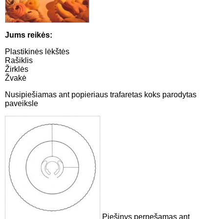
Jums reikės:
Plastikinės lėkštės
Rašiklis
Žirklės
Žvakė
Nusipiešiamas ant popieriaus trafaretas koks parodytas
paveiksle
Piešinys pernešamas ant