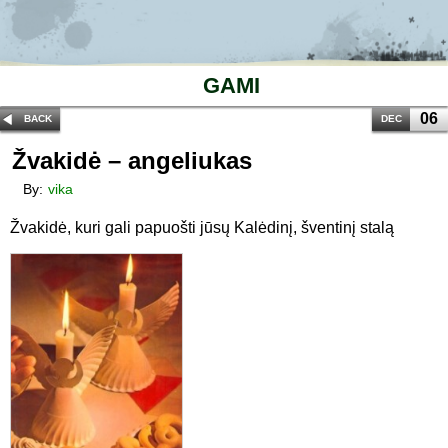
GAMI
06
BACK
DEC
Žvakidė – angeliukas
By:
vika
Žvakidė, kuri gali papuošti jūsų Kalėdinį, šventinį stalą