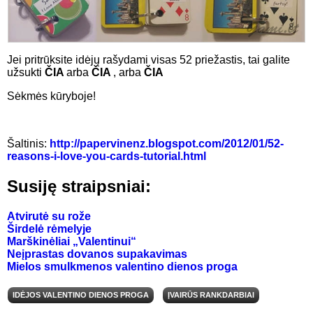
Jei pritrūksite idėjų rašydami visas 52 priežastis, tai galite
užsukti
ČIA
arba
ČIA
, arba
ČIA
Sėkmės kūryboje!
Šaltinis:
http://papervinenz.blogspot.com/2012/01/52-
reasons-i-love-you-cards-tutorial.html
Susiję straipsniai:
Atvirutė su rože
Širdelė rėmelyje
Marškinėliai „Valentinui“
Neįprastas dovanos supakavimas
Mielos smulkmenos valentino dienos proga
IDĖJOS VALENTINO DIENOS PROGA
ĮVAIRŪS RANKDARBIAI