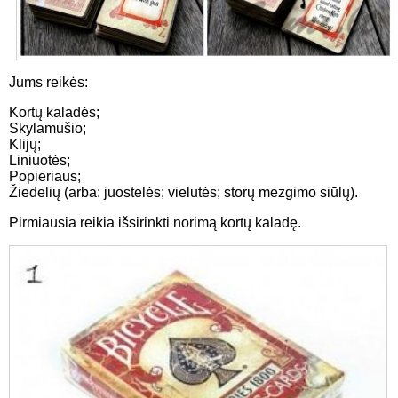
Jums reikės:
Kortų kaladės;
Skylamušio;
Klijų;
Liniuotės;
Popieriaus;
Žiedelių (arba: juostelės; vielutės; storų mezgimo siūlų).
Pirmiausia reikia išsirinkti norimą kortų kaladę.