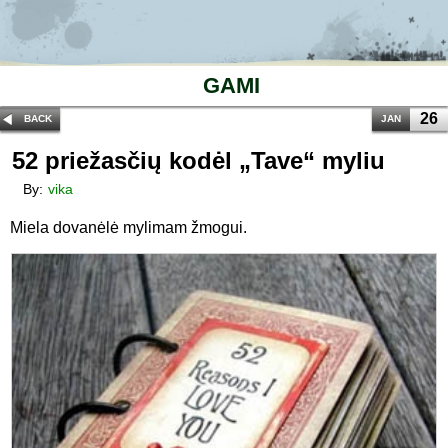
GAMI
26
BACK
JAN
52 priežasčių kodėl „Tave“ myliu
By:
vika
Miela dovanėlė mylimam žmogui.