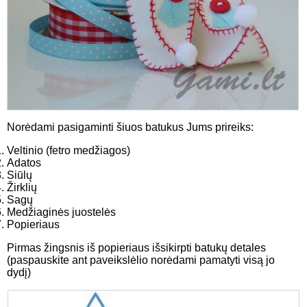
Norėdami pasigaminti šiuos batukus Jums prireiks:
Veltinio (fetro medžiagos)
Adatos
Siūlų
Žirklių
Sagų
Medžiaginės juostelės
Popieriaus
Pirmas žingsnis iš popieriaus išsikirpti batukų detales
(paspauskite ant paveikslėlio norėdami pamatyti visą jo
dydį)