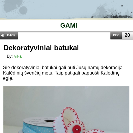
GAMI
20
BACK
DEC
Dekoratyviniai batukai
By:
vika
Šie dekoratyviniai batukai gali būti Jūsų namų dekoracija
Kalėdinių švenčių metu. Taip pat gali papuošti Kalėdinę
eglę.