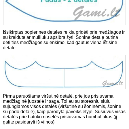
Išsikirptas popierines detales reikia pridėti prie medžiagos ir
su kreidute ar muiliuku apsibraižyti. Šoninę detalę būtina
dėti ties medžiagos sulenkimo, kad gautus viena ištisinė
detalė.
Pirma paruošiama viršutinė detalė, prie jos prisiuvama
medžiaginė juostelė ir saga. Toliau su storesniu siūlu
sujungiamos visos detalės (viršutinė su šoninėmis, šoninė
su pado detale), kaip parodyta paveikslėlyje. Susiuvus visas
detalės prie batuko noselės prisiuvamas bumbuliukas (jį
galite pasidaryti iš vilnos).