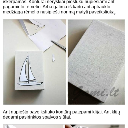
iškerpamas. Kontūrai neryškiai pieštuku nupiešiami ant
pagaminto rėmelio. Arba galima iš karto ant aptraukto
medžiaga rėmelio nusipiešti norimą matyti paveiksliuką.
Ant nupiešto paveiksliuko kontūrų patepami klijai. Ant klijų
dedami pasirinktos spalvos siūlai.