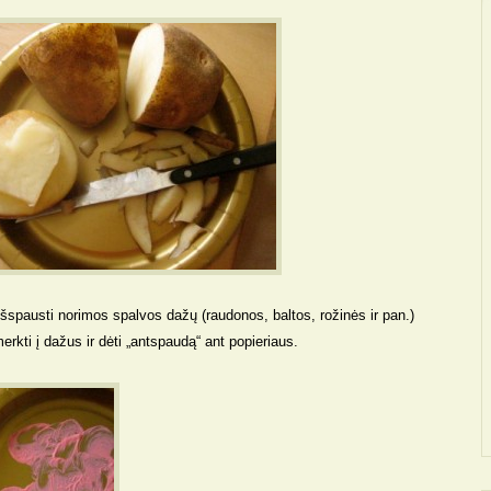
išspausti norimos spalvos dažų (raudonos, baltos, rožinės ir pan.)
merkti į dažus ir dėti „antspaudą“ ant popieriaus.