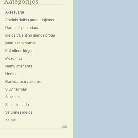
Kategorijos
Aksesuarai
Antrinis daiktų panaudojimas
Darbai iš popieriaus
Idėjos Valentino dienos proga
Įvairūs rankdarbiai
Kalėdinės idėjos
Mezgimas
Namų interjeras
Nėrimas
Rankdarbiai vaikams
Siuvinėjimas
Siuviniai
Stilius ir mada
Velykinės idėjos
Žaislai