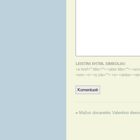
LEISTINI XHTML SIMBOLIAI:
<a href="" title=""> <abbr title=""> <
<em> <i> <q cite=""> <s> <strike> <st
«
Mažos dovanelės Valentino dieno