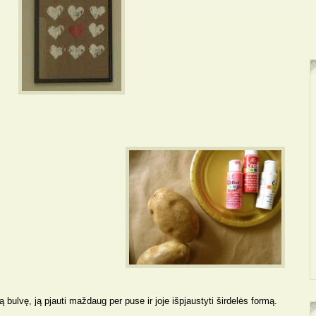
 bulvę, ją pjauti maždaug per puse ir joje išpjaustyti širdelės formą.