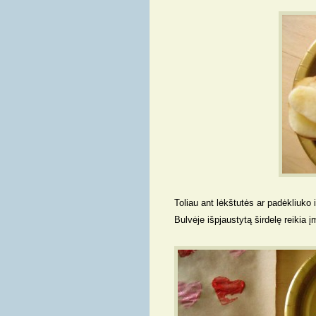
Toliau ant lėkštutės ar padėkliuko 
Bulvėje išpjaustytą širdelę reikia į