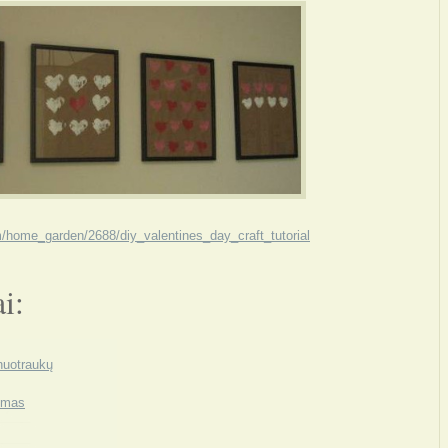
m/home_garden/2688/diy_valentines_day_craft_tutorial
ai:
nuotraukų
imas