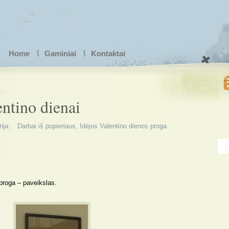
Home
Gaminiai
Kontaktai
entino dienai
ija:
Darbai iš popieriaus
,
Idėjos Valentino dienos proga
proga – paveikslas.