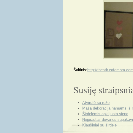
Šaltinis:
http://thestir.cafemom.co
Susiję straipsni
Atvirutė su rože
Maža dekoracija namams iš 
Širdelėmis apklijuota siena
Neįprastas dovanos supakav
Kiaušiniai su širdele