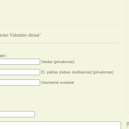
slas Valentino dienai"
aro:
Vardas (privalomas)
El. paštas (nebus skelbiamas) (privalomas)
Internetinė svetainė