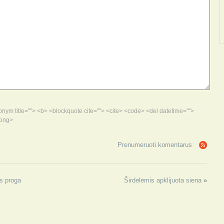
acronym title=""> <b> <blockquote cite=""> <cite> <code> <del datetime="">
rong>
Prenumeruoti komentarus
s proga
Širdelėmis apklijuota siena
»