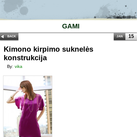
GAMI
15
BACK
JAN
Kimono kirpimo suknelės
konstrukcija
By:
vika