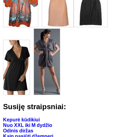
Susiję straipsniai:
Kepurė kūdikiui
Nuo XXL iki M dydžio
Odinis diržas
Kaip pasiūti džemperį