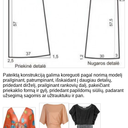
Pateiktą konstrukciją galima koreguoti pagal norimą modelį
prailginant, patrumpinant, išskaidant į daugiau detalių,
pridedant dirželį, prailginant rankovių dalį, pakeičiant
priekaklio formą ir gylį, pridedant papildomų siūlių, padarant
užsegimą sagomis ar užtrauktuku ir pan.