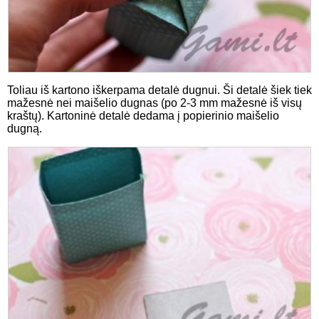
Toliau iš kartono iškerpama detalė dugnui. Ši detalė šiek tiek
mažesnė nei maišelio dugnas (po 2-3 mm mažesnė iš visų
kraštų). Kartoninė detalė dedama į popierinio maišelio
dugną.