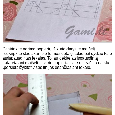
Pasirinkite norimą popierių iš kurio darysite maišelį.
Išsikirpkite stačiakampio formos detalę, tokio pat dydžio kaip
atsispausdintas lekalas. Toliau dekite atsispausdintą
trafaretą ant maišeliui skirto popieriaus ir su neaštriu daiktu
„persibraižykite“ visas linijas esančias ant lekalo.