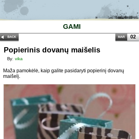
GAMI
02
BACK
MAR
Popierinis dovanų maišelis
By:
vika
Maža pamokėlė, kaip galite pasidaryti popierinį dovanų
maišelį.