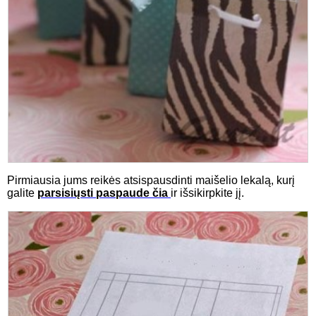
Pirmiausia jums reikės atsispausdinti maišelio lekalą, kurį
galite
parsisiųsti paspaude čia
ir išsikirpkite jį.