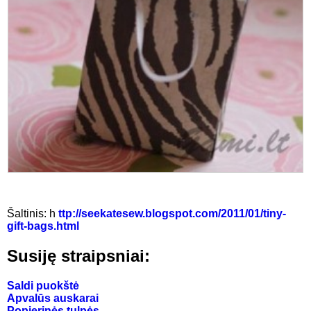
Šaltinis: h
ttp://seekatesew.blogspot.com/2011/01/tiny-
gift-bags.html
Susiję straipsniai:
Saldi puokštė
Apvalūs auskarai
Popierinės tulpės