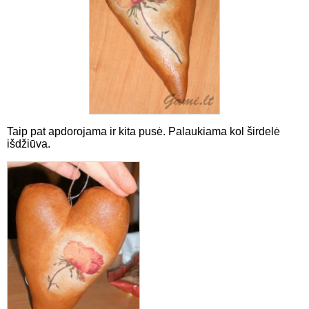
Taip pat apdorojama ir kita pusė. Palaukiama kol širdelė
išdžiūva.