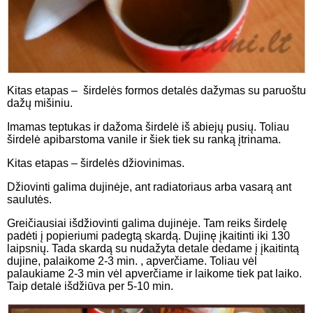
Kitas etapas – širdelės formos detalės dažymas su paruoštu
dažų mišiniu.
Imamas teptukas ir dažoma širdelė iš abiejų pusių. Toliau
širdelė apibarstoma vanile ir šiek tiek su ranką įtrinama.
Kitas etapas – širdelės džiovinimas.
Džiovinti galima dujinėje, ant radiatoriaus arba vasarą ant
saulutės.
Greičiausiai išdžiovinti galima dujinėje. Tam reiks širdelę
padėti į popieriumi padegtą skardą. Dujinę įkaitinti iki 130
laipsnių. Tada skardą su nudažyta detale dedame į įkaitintą
dujine, palaikome 2-3 min. , apverčiame. Toliau vėl
palaukiame 2-3 min vėl apverčiame ir laikome tiek pat laiko.
Taip detalė išdžiūva per 5-10 min.