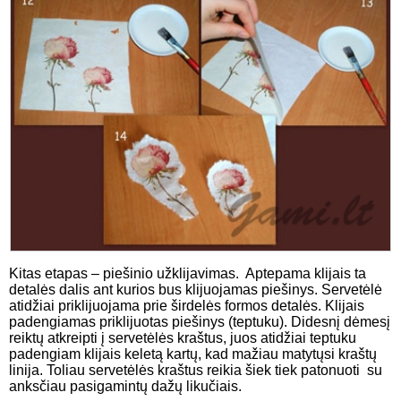
Kitas etapas – piešinio užklijavimas. Aptepama klijais ta
detalės dalis ant kurios bus klijuojamas piešinys. Servetėlė
atidžiai priklijuojama prie širdelės formos detalės. Klijais
padengiamas priklijuotas piešinys (teptuku). Didesnį dėmesį
reiktų atkreipti į servetėlės kraštus, juos atidžiai teptuku
padengiam klijais keletą kartų, kad mažiau matytųsi kraštų
linija. Toliau servetėlės kraštus reikia šiek tiek patonuoti su
anksčiau pasigamintų dažų likučiais.