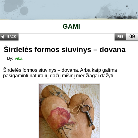
GAMI
09
BACK
FEB
Širdelės formos siuvinys – dovana
By:
vika
Širdelės formos siuvinys – dovana. Arba kaip galima
pasigaminti natūralių dažų mišinį medžiagai dažyti.