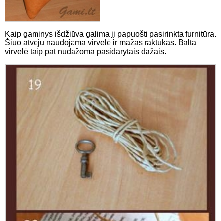
Kaip gaminys išdžiūva galima jį papuošti pasirinkta furnitūra.
Šiuo atveju naudojama virvelė ir mažas raktukas. Balta
virvelė taip pat nudažoma pasidarytais dažais.