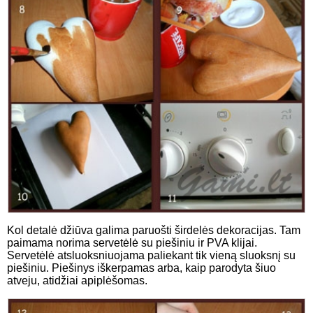
Kol detalė džiūva galima paruošti širdelės dekoracijas. Tam
paimama norima servetėlė su piešiniu ir PVA klijai.
Servetėlė atsluoksniuojama paliekant tik vieną sluoksnį su
piešiniu. Piešinys iškerpamas arba, kaip parodyta šiuo
atveju, atidžiai apiplėšomas.