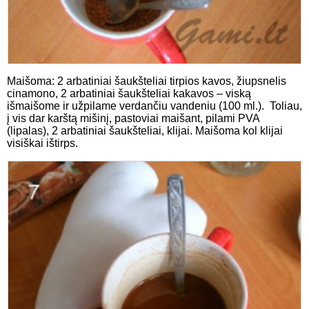
Maišoma: 2 arbatiniai šaukšteliai tirpios kavos, žiupsnelis
cinamono, 2 arbatiniai šaukšteliai kakavos – viską
išmaišome ir užpilame verdančiu vandeniu (100 ml.). Toliau,
į vis dar karštą mišinį, pastoviai maišant, pilami PVA
(lipalas), 2 arbatiniai šaukšteliai, klijai. Maišoma kol klijai
visiškai ištirps.