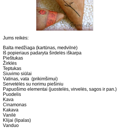
Jums reikės:
Balta medžiaga (kartūnas, medvilnė)
Iš popieriaus padaryta širdelės iškarpa
Pieštukas
Žirklės
Teptukas
Siuvimo siūlai
Vatinas, vata (prikimšimui)
Servetėlės su norimu piešiniu
Papuošimo elementai (juostelės, virvelės, sagos ir pan.)
Puodelis
Kava
Cinamonas
Kakava
Vanilė
Klijai (lipalas)
Vanduo