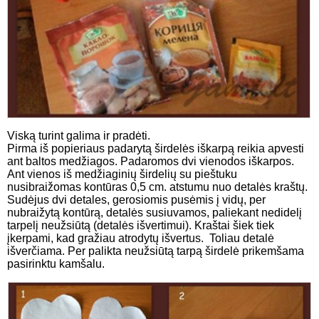
Viską turint galima ir pradėti.
Pirma iš popieriaus padarytą širdelės iškarpą reikia apvesti
ant baltos medžiagos. Padaromos dvi vienodos iškarpos.
Ant vienos iš medžiaginių širdelių su pieštuku
nusibraižomas kontūras 0,5 cm. atstumu nuo detalės kraštų.
Sudėjus dvi detales, gerosiomis pusėmis į vidų, per
nubraižytą kontūrą, detalės susiuvamos, paliekant nedidelį
tarpelį neužsiūtą (detalės išvertimui). Kraštai šiek tiek
įkerpami, kad gražiau atrodytų išvertus. Toliau detalė
išverčiama. Per palikta neužsiūtą tarpą širdelė prikemšama
pasirinktu kamšalu.