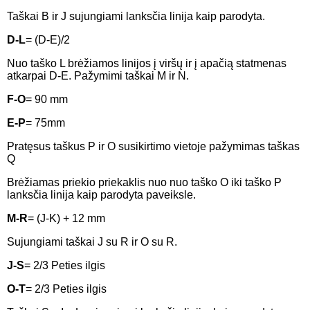
Taškai B ir J sujungiami lanksčia linija kaip parodyta.
D-L
= (D-E)/2
Nuo taško L brėžiamos linijos į viršų ir į apačią statmenas
atkarpai D-E. Pažymimi taškai M ir N.
F-O
= 90 mm
E-P
= 75mm
Pratęsus taškus P ir O susikirtimo vietoje pažymimas taškas
Q
Brėžiamas priekio priekaklis nuo nuo taško O iki taško P
lanksčia linija kaip parodyta paveiksle.
M-R
= (J-K) + 12 mm
Sujungiami taškai J su R ir O su R.
J-S
= 2/3 Peties ilgis
O-T
= 2/3 Peties ilgis