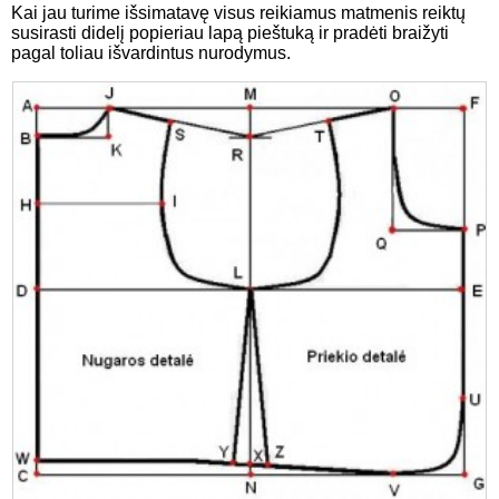
Kai jau turime išsimatavę visus reikiamus matmenis reiktų
susirasti didelį popieriau lapą pieštuką ir pradėti braižyti
pagal toliau išvardintus nurodymus.