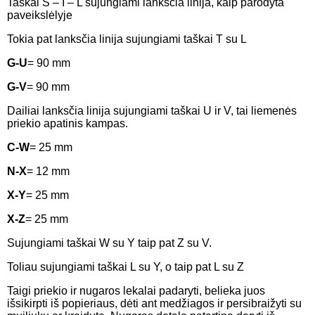
Taškai S – I – L sujungiami lanksčia linija, kaip parodyta
paveikslėlyje
Tokia pat lanksčia linija sujungiami taškai T su L
G-U
= 90 mm
G-V
= 90 mm
Dailiai lanksčia linija sujungiami taškai U ir V, tai liemenės
priekio apatinis kampas.
C-W
= 25 mm
N-X
= 12 mm
X-Y
= 25 mm
X-Z
= 25 mm
Sujungiami taškai W su Y taip pat Z su V.
Toliau sujungiami taškai L su Y, o taip pat L su Z
Taigi priekio ir nugaros lekalai padaryti, belieka juos
išsikirpti iš popieriaus, dėti ant medžiagos ir persibraižyti su