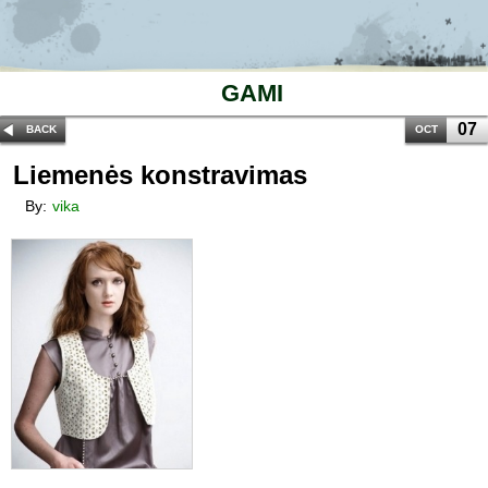
GAMI
07
BACK
OCT
Liemenės konstravimas
By:
vika