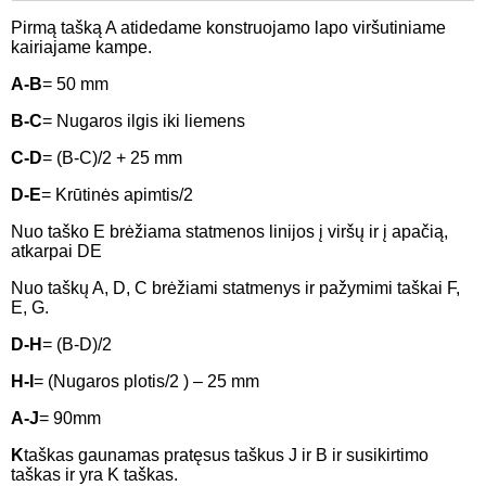
Pirmą tašką A atidedame konstruojamo lapo viršutiniame
kairiajame kampe.
A-B
= 50 mm
B-C
= Nugaros ilgis iki liemens
С-D
= (B-C)/2 + 25 mm
D-E
= Krūtinės apimtis/2
Nuo taško E brėžiama statmenos linijos į viršų ir į apačią,
atkarpai DE
Nuo taškų A, D, C brėžiami statmenys ir pažymimi taškai F,
E, G.
D-H
= (B-D)/2
H-I
= (Nugaros plotis/2 ) – 25 mm
A-J
= 90mm
K
taškas gaunamas pratęsus taškus J ir B ir susikirtimo
taškas ir yra K taškas.