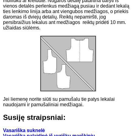
muiliuku ar kreidute. Nugaros detalę patartina daryti iš
vienos detalės perlenkus medžiagą pusiau ir dedant lekalą
ties lenkimo linija arba ant viengubos medžiagos, o priekis
daromas iš dviejų detalių. Reiktų nepamiršti, jog
persibraižius lekalus ant medžiagos reiktų pridėti 10 mm.
užlaidas siūlėms.
Jei liemenę norite siūti su pamušalu tie patys lekalai
naudojami ir pamušaliniai medžiagai.
Susiję straipsniai:
Vasariška suknelė
Vasariška palaidinė iš vyriškų marškinių