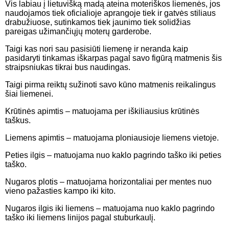
Vis labiau į lietuvišką madą ateina moteriškos liemenės, jos
naudojamos tiek oficialioje aprangoje tiek ir gatvės stiliaus
drabužiuose, sutinkamos tiek jaunimo tiek solidžias
pareigas užimančiųjų moterų garderobe.
Taigi kas nori sau pasisiūti liemenę ir neranda kaip
pasidaryti tinkamas iškarpas pagal savo figūrą matmenis šis
straipsniukas tikrai bus naudingas.
Taigi pirma reiktų sužinoti savo kūno matmenis reikalingus
šiai liemenei.
Krūtinės apimtis – matuojama per iškiliausius krūtinės
taškus.
Liemens apimtis – matuojama ploniausioje liemens vietoje.
Peties ilgis – matuojama nuo kaklo pagrindo taško iki peties
taško.
Nugaros plotis – matuojama horizontaliai per mentes nuo
vieno pažasties kampo iki kito.
Nugaros ilgis iki liemens – matuojama nuo kaklo pagrindo
taško iki liemens linijos pagal stuburkaulį.